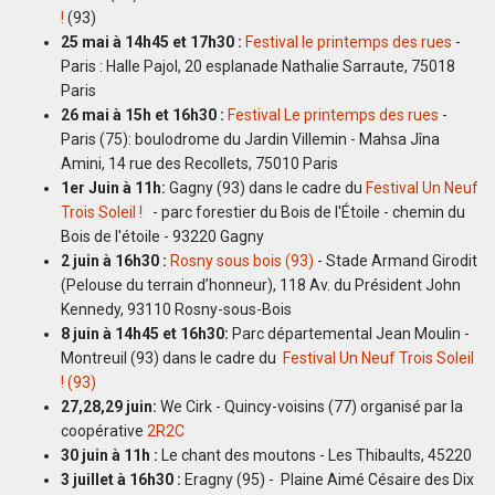
!
(93)
25 mai à 14h45 et 17h30 :
Festival le printemps des rues
-
Paris : Halle Pajol, 20 esplanade Nathalie Sarraute, 75018
Paris
26 mai à 15h et 16h30
:
Festival Le printemps des rues
-
Paris (75): boulodrome du Jardin Villemin - Mahsa Jîna
Amini, 14 rue des Recollets, 75010 Paris
1er Juin à 11h:
Gagny (93) dans le cadre du
Festival Un Neuf
Trois Soleil !
- parc forestier du Bois de l'Étoile - chemin du
Bois de l'étoile - 93220 Gagny
2 juin à 16h30 :
Rosny sous bois (93)
- Stade Armand Girodit
(Pelouse du terrain d’honneur), 118 Av. du Président John
Kennedy, 93110 Rosny-sous-Bois
8 juin à 14h45 et 16h30:
Parc départemental Jean Moulin -
Montreuil (93) dans le cadre du
Festival Un Neuf Trois Soleil
! (93)
27,28,29 juin:
We Cirk - Quincy-voisins (77) organisé par la
coopérative
2R2C
30 juin à 11h :
Le chant des moutons - Les Thibaults, 45220
3 juillet à 16h30 :
Eragny (95) - Plaine Aimé Césaire des Dix