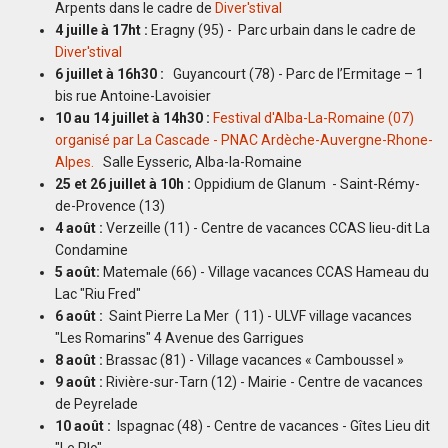
Arpents dans le cadre de
Diver'stival
4 juille à 17ht :
Eragny (95) - Parc urbain dans le cadre de
Diver'stival
6 juillet à 16h30 :
Guyancourt (78) - Parc de l’Ermitage – 1
bis rue Antoine-Lavoisier
10 au 14 juillet à 14h30 :
Festival d'Alba-La-Romaine (07)
organisé par La Cascade - PNAC Ardèche-Auvergne-Rhone-
Alpes.
Salle Eysseric, Alba-la-Romaine
25 et 26 juillet à 10h :
Oppidium de Glanum - Saint-Rémy-
de-Provence (13)
4 août :
Verzeille (11) - Centre de vacances CCAS lieu-dit La
Condamine
5 août:
Matemale (66) - Village vacances CCAS Hameau du
Lac "Riu Fred"
6 août :
Saint Pierre La Mer ( 11) - ULVF village vacances
"Les Romarins" 4 Avenue des Garrigues
8 août :
Brassac (81) - Village vacances « Camboussel »
9 août :
Rivière-sur-Tarn (12) - Mairie - Centre de vacances
de Peyrelade
10 août :
Ispagnac (48) - Centre de vacances - Gîtes Lieu dit