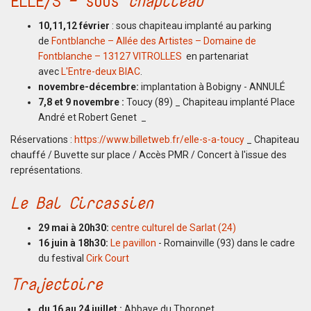
ELLE/S - sous
chapiteau
10,11,12 février
: sous chapiteau implanté au parking
de
Fontblanche – Allée des Artistes – Domaine de
Fontblanche – 13127 VITROLLES
en partenariat
avec
L'Entre-deux BIAC
.
novembre-décembre:
implantation à Bobigny - ANNULÉ
7,8 et 9 novembre :
Toucy (89) _ Chapiteau implanté Place
André et Robert Genet _
Réservations :
https://www.billetweb.fr/elle-s-a-toucy
_ Chapiteau
chauffé / Buvette sur place / Accès PMR / Concert à l'issue des
représentations.
Le Bal Circassien
29 mai à 20h30:
centre culturel de Sarlat (24)
16 juin à 18h30:
Le pavillon
- Romainville (93) dans le cadre
du festival
Cirk Court
Trajectoire
du 16 au 24 juillet :
Abbaye du Thoronet