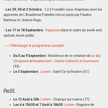
-
Les 29, 30 et 2 Octobre
:
1,2,3 Fratellini
sous chapiteau avec les
apprentis de L'Académie Fratellini mis en piste par Pauline
Barboux et Jeanne Ragu.
- Les 17 et 18 Septembre:
Trajectoire
dans le cadre du week-end
spécial Jeune public.
---> Télécharger le programme complet.
Du 5 au 9 Septembre
: Résidence de re-création de
Le
Bal
Circassien
à
Houdremont - Centre Culturel La Courneuve
(93)
Le 3 Septembre
:
Lichen
- Saint Cyr la Rosière (61)
Août
Le 12 Août à 20h:
Lichen
- Champs sur marne (77)
Les 6 à 15h30 et 7 Août à 16h30:
Lichen
- Bagnère de