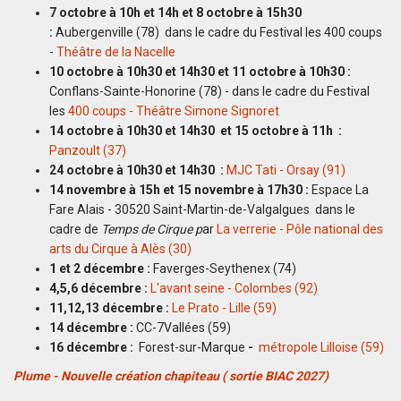
7 octobre à 10h et 14h et 8 octobre à 15h30
:
Aubergenville (78) dans le cadre du Festival les 400 coups
-
Théâtre de la Nacelle
10 octobre à 10h30 et 14h30 et 11 octobre à 10h30 :
Conflans-Sainte-Honorine (78) - dans le cadre du Festival
les
400 coups - Théâtre Simone Signoret
14 octobre à 10h30 et 14h30 et 15 octobre à 11h :
Panzoult (37)
24 octobre à 10h30 et 14h30 :
MJC Tati - Orsay (91)
14 novembre à 15h et 15 novembre à 17h30 :
Espace La
Fare Alais - 30520 Saint-Martin-de-Valgalgues dans le
cadre de
Temps de Cirque p
ar
La verrerie - Pôle national des
arts du Cirque à Alès (30)
1 et 2 décembre :
Faverges-Seythenex (74)
4,5,6 décembre :
L'avant seine - Colombes (92)
11,12,13 décembre :
Le Prato - Lille (59)
14 décembre :
CC-7Vallées (59)
16 décembre :
Forest-sur-Marque
-
métropole Lilloise (59)
Plume - Nouvelle création chapiteau ( sortie BIAC 2027)