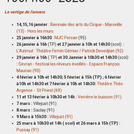
Le vertige de l'envers
14,15,16 janvier
:
Biennale des arts du Cirque - Marseille
(13) - Hors les murs.
25 janvier à 16h30
:
MJC Persan
(95)
26 janvier à 16h
(TP)
et 27 janvier à 10h et 14h30
(scol)
:
L'Azimut : Théâtre Firmin Gémier / Patrick Devedjian (92)
29 janvier à 16h
( TP)
et 30 Janvier à 10h30 et 14h30
(scol)
:
Sevran - festival les rêveurs éveillés - Espace François
Mauriac (93)
4 février à 10h et 14h30; 5 février à 15h (TP) ; 6 février
à10h et 14h30 et 7 février à 10h et 14h30:
Théâtre Théo
Argence - St Priest (69)
11 et 13 février à 10h30 et 14h
:
Verrière le buisson (91)
7 mars :
Villejust (91)
8 mars :
Saclay (91)
9 Mars à 15h30 :
Villejust (91)
25 mars à 10h30 et 14h ( scol) et 26 mars à 15h (TP) :
Pussay (91)