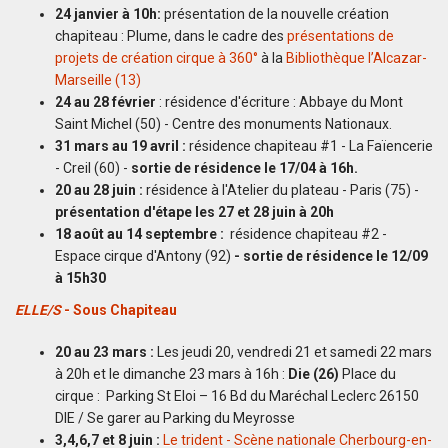
24 janvier à 10h:
présentation de la nouvelle création
chapiteau : Plume, dans le cadre des
présentations de
projets de création cirque à 360°
à la
Bibliothèque l’Alcazar-
Marseille (13)
24 au 28 février
: résidence d'écriture : Abbaye du Mont
Saint Michel (50) - Centre des monuments Nationaux.
31 mars au 19 avril :
résidence chapiteau #1 - La Faïencerie
- Creil (60) -
sortie de résidence le 17/04 à 16h.
20 au 28 juin :
résidence à l'Atelier du plateau - Paris (75) -
présentation d'étape les 27 et 28 juin à 20h
18 août au 14 septembre :
résidence chapiteau #2 -
Espace cirque d'Antony (92)
- sortie de résidence le 12/09
à 15h30
ELLE/S
- Sous Chapiteau
20 au 23 mars :
Les jeudi 20, vendredi 21 et samedi 22 mars
à 20h et le dimanche 23 mars à 16h :
Die (26)
Place du
cirque : Parking St Eloi – 16 Bd du Maréchal Leclerc 26150
DIE / Se garer au Parking du Meyrosse
3,4,6,7 et 8 juin :
Le trident - Scène nationale Cherbourg-en-