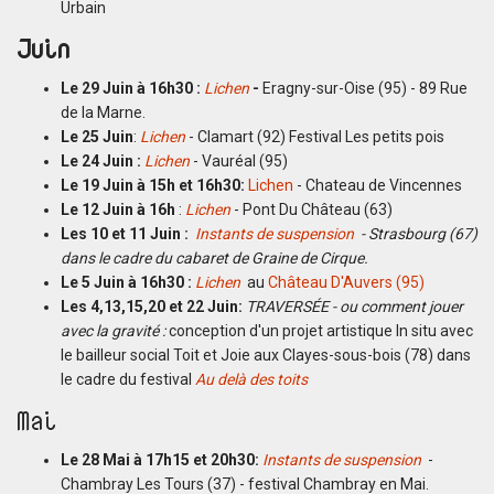
Urbain
Juin
Le 29 Juin à 16h30 :
Lichen
-
Eragny-sur-Oise (95) - 89 Rue
de la Marne.
Le 25 Juin
:
Lichen
- Clamart (92) Festival Les petits pois
Le 24 Juin :
Lichen
- Vauréal (95)
Le 19 Juin à 15h et 16h30:
Lichen
- Chateau de Vincennes
Le 12 Juin à 16h
:
Lichen
- Pont Du Château (63)
Les 10 et 11 Juin :
Instants de suspension
- Strasbourg (67)
dans le cadre du cabaret de Graine de Cirque.
Le 5 Juin à 16h30 :
Lichen
au
Château D'Auvers (95)
Les 4,13,15,20 et 22 Juin:
TRAVERSÉE - ou comment jouer
avec la gravité :
conception d'un
projet artistique In situ avec
le bailleur social Toit et Joie aux Clayes-sous-bois (78) dans
le cadre du festival
Au delà des toits
Mai
Le 28 Mai à 17h15 et 20h30:
Instants de suspension
-
Chambray Les Tours (37) - festival Chambray en Mai.