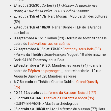
"Le Plo"
24 août à 20h30 :
Corbeil (91
) - Maison de quartier rive
droite, 47 rue du 14 juillet, 91100 Corbeil Essonne
25 août à 15h et 17h :
Parc Mosaïc -MEL-Jardin des cultures
(59)
28 août à 16h et 18h30 :
Paris 10ème - TEP de la Grange
aux belles
8 septembre à 16h :
Garlan (29) - terrain de football dans le
cadre du
festival Les rues en scènes
22 septembre à 15h et 17h30 :
Fontenay-sous-bois (93)
- Parvis du Théâtre Jean-François Voguet, 18 allée maxime
Gorki 94120 Fontenay-sous-Bois
28 septembre à 19h30 :
Mandres les roses (94) - dans le
cadre de
Pépites en paysages
_ centre horticole : 12 rue
Auguste Dupin 94520 Mandres les roses
6,7,8 octobre :
Théâtre Charles Dublin -
Grand Quevilly -
(76)
10,11,12 octobre :
La ferme du Buisson -Noisiel ( 77)
13 octobre à 16h :
Festival les enfants d'abord (95)
- GUIRY-EN-VEXIN > Musée archéologique
15 octobre à 10h30 et 14h :
La ferme du buisson (77) Hors