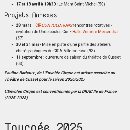
17 et 18 avril à 19h30 :
Le Mont Saint Michel (50)
Projets Annexes
28 mars :
CIR
CONVOLUTIONS
rencontres rotatives -
invitation de Undelcoulds Cie
-
Halle Verrière Meisenthal
(57)
30 et 31 mai
- Mise en piste d'une partie des ateliers
chorégraphiques du CICA-Villetaneuse (93)
11 septembre :
ouverture de saison du théâtre de Cusset
(03)
Pauline Barboux , de L'Envolée Cirque est artiste associée au
Théâtre de Cusset pour la saison 2026/2027
L'Envolée Cirque est conventionnée par la DRAC Ile de
France
(2025-2028)
Tournée 2025