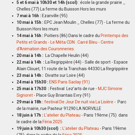
5 et 6 mai à 10h30 et 14h (scol)
: école la grande prairie _
Chelles (77) La ferme du Buisson Hors les murs
7 mai à 16h :
Ezanville (95)
10 mai à 15h :
EPC Jean Moulin _ Chelles (77) - La ferme du
Buisson Hors les murs
14 mai à 16h :
Poitiers (86) Dans le cadre du
Printemps des
Petits et Grands - Le Méta CDN : Carré Bleu - Centre
d'Animation des Couronneries.
20 mai à 14h :
La Chapelle Heulin (44)
22 mai à 14h :
La Regrippière (44) - Salle de sport - Espace
Alain Clouet, 11 route de la Tranchais 44330 La Regrippière
23 mai à 14h :
Divatte sur Loire (44)
24 mai à 15h30 :
ENS Paris Saclay (91)
25 mai à 17h30 :
Festival Lez’arts de rue -
MJC Simone
Signoret
- Place Guy Briantais Evry (91)
29 mai à 18h :
festival De Jour De nuit via La Lisière
- Parc
de la mairie, rue Pasteur 91290 LA NORVILLE
18 juin à 17h :
L'atelier du Plateau
- Paris 19ème (75) dans
le cadre de la
Féria 2025
19 juin à 10h30 (scol) :
L'atelier du Plateau
- Paris 19ème