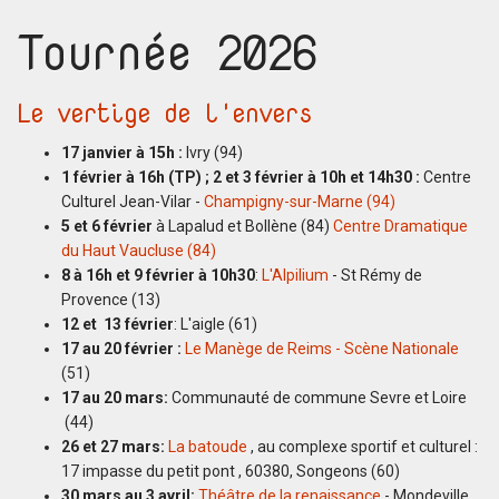
Tournée 2026
Le vertige de l'envers
17 janvier à 15h :
Ivry (94)
1 février à 16h (TP) ; 2 et 3 février à 10h et 14h30 :
Centre
Culturel Jean-Vilar -
Champigny-sur-Marne (94)
5 et 6 février
à Lapalud et Bollène (84)
Centre Dramatique
du Haut Vaucluse (84)
8 à 16h et 9 février
à 10h30
:
L'Alpilium
- St Rémy de
Provence (13)
12 et 13 février
: L'aigle (61)
17 au 20 février :
Le Manège de Reims - Scène Nationale
(51)
17 au 20 mars:
Communauté de commune Sevre et Loire
(44)
26 et 27 mars:
La batoude
, au complexe sportif et culturel :
17 impasse du petit pont , 60380, Songeons (60)
30 mars au 3 avril:
Théâtre de la renaissance
- Mondeville