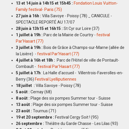
13 et 14 juin à 14h15 et 15h45 :
Fondation Louis Vuitton-
Family festival- Paris (75)
27 juin à 16h :
Villa Savoye - Poissy (78) _ CANICULE -
SPECTACLE REPORTÉ AU 17/07
28 juin à 13h15 et 16h15 :
St Cyr sur Loire (37)
1 juillet à 19h :
Parc de la Mairie de Courtry -
festival
Par'Hasart (77)
3 juillet à 19h :
Bois de Grâce à Champs-sur-Marne (allée de
la Lisière) -
festival Par'Hasart (77)
4 juillet à 16h et 18h :
Parc de l’Hôtel de ville de Pontault-
Combault -
festival Par'Hasart (77)
5 juillet
à 17h
: La Halle d'accueil - Villentrois-Faverolles-en-
Berry (36)
Festival Lyelliputiennes
18 juillet :
Villa Savoye - Poissy (78)
5 août :
Cernay (68)
8 août :
Plage des six pompes Summer tour - Suisse
13 août :
Plage des six pompes Summer tour - Suisse
23 août :
Tournus (71)
19 et 20 septembre :
Festival Cergy Soit ! (95)
26 septembre :
Théâtre du Garde Chasse - Les Lilas (93)