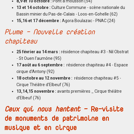
8,9 et 10 octobre :
Pont à mousson (54)
13 et 14 octobre :
Culture Commune - scène nationale du
Bassin minier du Pas-de-Calais - Loos-en-Gohelle (62)
15,16 et 17 décembre :
Agora Boulazac - PNAC (24)
Plume - Nouvelle création
chapiteau
25 février au 14 mars :
résidence chapiteau #3 - Nil Obstrat
- St Ouen l'aumône (95)
17 août au 6 septembre :
résidence chapiteau #4 - Espace
cirque d'Antony (92)
18 octobre au 12 novembre :
résidence chapiteau #5 -
Cirque Théâtre d'Elbeuf (76)
13,14,15 novembre :
avants premières _ Cirque théâtre
d'Elbeuf (76)
Ceux qui nous hantent
- Re-visite
de monuments de patrimoine en
musique et en cirque