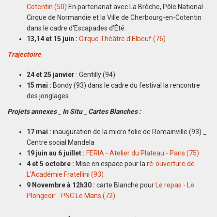
Cotentin (50)
En partenariat avec La Brèche, Pôle National
Cirque de Normandie et la Ville de Cherbourg-en-Cotentin
dans le cadre d'Escapades d'Été.
13,14 et 15 juin :
Cirque Théâtre d'Elbeuf (76)
Trajectoire
24 et 25 janvier
: Gentilly (94)
15 mai :
Bondy (93) dans le cadre du festival la rencontre
des jonglages.
Projets annexes _ In Situ _ Cartes Blanches :
17 mai :
inauguration de la micro folie de Romainville (93) _
Centre social Mandela
19 juin au 6 juillet :
FERIA - Atelier du Plateau - Paris (75)
4 et 5 octobre :
Mise en espace pour la
ré-ouverture de
L'Académie Fratellini (93)
9 Novembre à 12h30 :
carte Blanche pour
Le repas - Le
Plongeoir - PNC Le Mans (72)