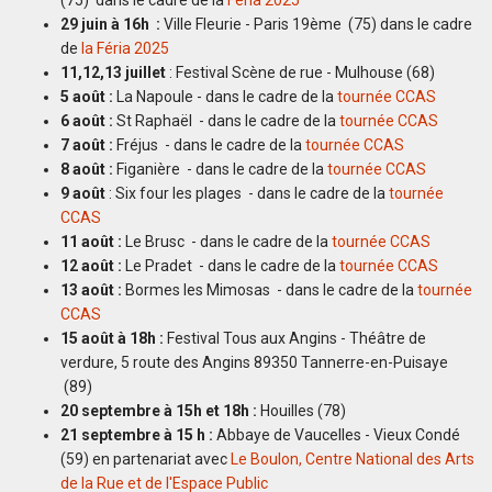
(75) dans le cadre de la
Féria 2025
29 juin à 16h :
Ville Fleurie - Paris 19ème (75) dans le cadre
de
la Féria 2025
11,12,13 juillet
: Festival Scène de rue - Mulhouse (68)
5 août :
La Napoule - dans le cadre de la
tournée CCAS
6 août :
St Raphaël - dans le cadre de la
tournée CCAS
7 août :
Fréjus - dans le cadre de la
tournée CCAS
8 août :
Figanière - dans le cadre de la
tournée CCAS
9 août
: Six four les plages - dans le cadre de la
tournée
CCAS
11 août :
Le Brusc - dans le cadre de la
tournée CCAS
12 août :
Le Pradet - dans le cadre de la
tournée CCAS
13 août :
Bormes les Mimosas - dans le cadre de la
tournée
CCAS
15 août à 18h :
Festival Tous aux Angins - Théâtre de
verdure, 5 route des Angins 89350 Tannerre-en-Puisaye
(89)
20 septembre à 15h et 18h :
Houilles (78)
21 septembre à 15 h :
Abbaye de Vaucelles - Vieux Condé
(59) en partenariat avec
Le Boulon, Centre National des Arts
de la Rue et de l'Espace Public