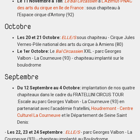
Le 11 Novembre à 18h
:
Le Bal Circassien
à
L'Azimut-PNAC
des arts du cirque en Ile de France
: sous chapiteau à
l'Espace cirque d'Antony (92)
Octobre
Les 20 et 21 Octobre:
ELLE/S
sous chapiteau - Cirque Jules
Vernes-Pôle national des arts du cirque à Amiens (80)
Le 1er Octobre:
Le
Bal Circassien
XXL - parc Georges
Valbon - La Courneuve (93) - chapiteau implanté sur le
boulodrome
Septembre
Du 12 Septembre au 4 Octobre:
implantation de nos quatre
chapiteaux dans le cadre du FRATELLINI CIRCUS TOUR
:Escale au parc Georges Valbon - La Courneuve (93) en
partenariat avec l'académie fratellini,
Houdremont - Centre
Culturel La Courneuve
et le Département de Seine Saint
Denis:
-
Les 22, 23 et 24 Septembre
:
ELLE/S
- parc Georges Valbon - La
Courneuve (93) - chapiteau implanté au Boulodrome.