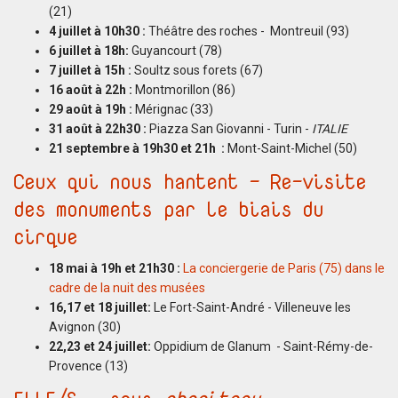
(21)
4 juillet à 10h30 :
Théâtre des roches -
Montreuil (93)
6 juillet à 18h:
Guyancourt (78)
7 juillet à 15h :
Soultz sous forets (67)
16 août à 22h :
Montmorillon (86)
29 août à 19h :
Mérignac (33)
31 août à 22h30 :
Piazza San Giovanni - Turin -
ITALIE
21 septembre à 19h30 et 21h :
Mont-Saint-Michel (50)
Ceux qui nous hantent - Re-visite
des monuments par le biais du
cirque
18 mai à 19h et 21h30 :
La conciergerie de Paris (75) dans le
cadre de la nuit des musées
16,17 et 18 juillet:
Le Fort-Saint-André - Villeneuve les
Avignon (30)
22,23 et 24 juillet:
Oppidium de Glanum - Saint-Rémy-de-
Provence (13)