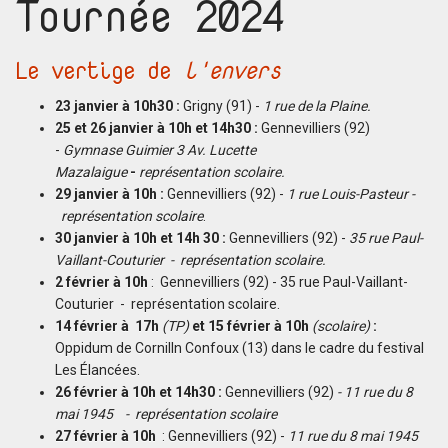
Tournée 2024
Le vertige de
l'envers
23 janvier à 10h30 :
Grigny (91) -
1 rue de la Plaine.
25 et 26 janvier à 10h et 14h30 :
Gennevilliers (92)
-
Gymnase Guimier 3 Av. Lucette
Mazalaigue
-
représentation scolaire.
29 janvier à 10h :
Gennevilliers (92) -
1 rue Louis-Pasteur -
représentation scolaire
.
30 janvier à 10h et 14h 30 :
Gennevilliers (92) -
35 rue Paul-
Vaillant-Couturier - représentation scolaire.
2 février à 10h
: Gennevilliers (92) - 35 rue Paul-Vaillant-
Couturier - représentation scolaire.
14 février à 17h
(TP)
et 15 février à 10h
(scolaire)
:
Oppidum de Cornilln Confoux (13) dans le cadre du festival
Les Élancées.
26 février à 10h et 14h30 :
Gennevilliers (92)
- 11 rue du 8
mai 1945 - représentation scolaire
27 février à 10h
: Gennevilliers (92) -
11 rue du 8 mai 1945