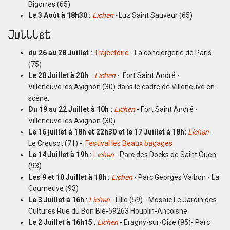
Bigorres (65)
Le 3 Août à 18h30 :
Lichen
-
Luz Saint Sauveur (65)
Juillet
du 26 au 28 Juillet :
Trajectoire
- La conciergerie de Paris
(75)
Le 20 Juillet à 20h
:
Lichen
- Fort Saint André -
Villeneuve les Avignon (30) dans le cadre de Villeneuve en
scène.
Du 19 au 22 Juillet à 10h :
Lichen
- Fort Saint André -
Villeneuve les Avignon (30)
Le 16 juillet à 18h et 22h30 et le 17 Juillet à 18h:
Lichen
-
Le Creusot (71) -
Festival les Beaux bagages
Le 14 Juillet à 19h :
L
ichen
- Parc des Docks de Saint Ouen
(93)
Les 9 et 10 Juillet à 18h :
Lichen
- Parc Georges Valbon - La
Courneuve (93)
Le 3 Juillet à 16h
:
Lichen
- Lille (59) - Mosaïc Le Jardin des
Cultures Rue du Bon Blé-59263 Houplin-Ancoisne
Le 2 Juillet à 16h15
:
Lichen
- Eragny-sur-Oise (95)- Parc