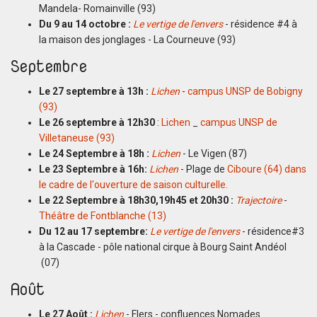
Mandela- Romainville (93)
Du 9 au 14 octobre :
Le vertige de l'envers
- résidence #4 à
la maison des jonglages - La Courneuve (93)
Septembre
Le 27 septembre à 13h :
Lichen
-
campus UNSP de Bobigny
(93)
Le 26 septembre à 12h30
:
Lichen
_
campus UNSP de
Villetaneuse (93)
Le 24 Septembre à 18h :
Lichen
- Le Vigen (87)
Le 23 Septembre à 16h:
Lichen
- Plage de
Ciboure (64) dans
le cadre de l'ouverture de saison culturelle.
Le 22 Septembre à 18h30,19h45 et 20h30 :
Trajectoire
-
Théâtre de Fontblanche (13)
Du 12 au 17 septembre:
Le vertige de l'envers
- résidence#3
à la Cascade - pôle national cirque à Bourg Saint Andéol
(07)
Août
Le 27 Août :
Lichen
- Flers - confluences Nomades