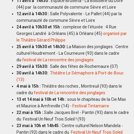
11 avril à 14h30 :
Espace Bruxéria - La Boissière du Doré
(44) par la communauté de commune Sèvre et Loire
12 avril à 14h30 :
Salle Polyvalente - Le Pallet (44) par la
communauté de commune Sèvre et Loire
24 avril à 10h30 et 15h :
complexe de l'étuvée : 4 Rue
Georges Landré à Orléans (45) à Orléans (45)
organisé par
le Théâtre Gérard Philippe
25 avril à 10h30 et 14h30:
La Maison des jonglages : Centre
culturel Houdremont - La Courneuve (93) dans le cadre
du
festival de La rencontre des jonglages
29 avril à 15h30:
Salle des fêtes de Rochemaure (07)
30 avril à 14h30:
Théâtre Le Sémaphore à Port-de-Bouc
(13)
4 mai à 15h :
Théâtre des roches , Montreuil (93) dans le
cadre du
festival de La rencontre des jonglages
13 et 14 mai à 10h et 14h :
sous le chapiteau de la Cie Max
et Maurice à Amfreville (14) -
Festival Tintamarre
22 mai à 15h :
Salle Jacques Brel - Pantin (93) dans le cadre
du Festival Un Neuf Trois Soleil ! (93)
23 mai à 10h et 14h45 :
Centre culturel Nelson Mandela -
Pantin (93) dans le cadre du
Festival Un Neuf Trois Soleil