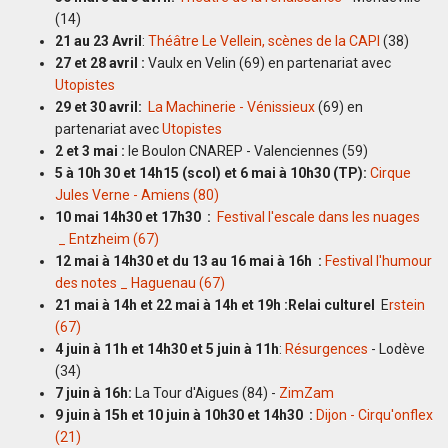
(14)
21 au 23 Avril
:
Théâtre Le Vellein, scènes de la CAPI
(38)
27 et 28 avril :
Vaulx en Velin (69) en partenariat avec
Utopistes
29 et 30 avril:
La Machinerie - Vénissieux
(69) en
partenariat avec
Utopistes
2 et 3 mai :
le Boulon CNAREP - Valenciennes (59)
5 à 10h 30 et 14h15 (scol) et 6 mai à 10h30 (TP):
Cirque
Jules Verne - Amiens (80)
10 mai 14h30 et 17h30 :
Festival l'escale dans les nuages
_ Entzheim (67)
12 mai à 14h30 et du 13 au 16 mai à 16h :
Festival l'humour
des notes _ Haguenau (67)
21 mai à 14h et 22 mai à 14h et 19h :Relai culturel
E
rstein
(67)
4 juin à 11h et 14h30 et 5 juin à 11h
:
Résurgences
- Lodève
(34)
7 juin à 16h:
La Tour d'Aigues (84) -
ZimZam
9 juin à 15h et 10 juin à 10h30 et 14h30 :
Dijon - Cirqu'onflex
(21)